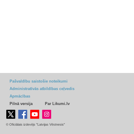
Pašvaldību saistošie noteikumi
Administratīvās atbildības ceļvedis
Apmācības
Pilnā versija
Par Likumi.lv
© Oficiālais izdevējs "Latvijas Vēstnesis"