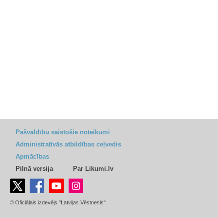
Pašvaldību saistošie noteikumi
Administratīvās atbildības ceļvedis
Apmācības
Pilnā versija
Par Likumi.lv
© Oficiālais izdevējs "Latvijas Vēstnesis"