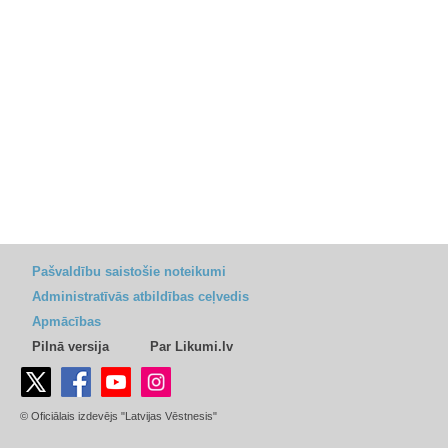
Pašvaldību saistošie noteikumi
Administratīvās atbildības ceļvedis
Apmācības
Pilnā versija
Par Likumi.lv
© Oficiālais izdevējs "Latvijas Vēstnesis"