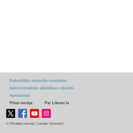
Pašvaldību saistošie noteikumi
Administratīvās atbildības ceļvedis
Apmācības
Pilnā versija
Par Likumi.lv
© Oficiālais izdevējs "Latvijas Vēstnesis"