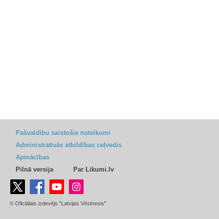
Pašvaldību saistošie noteikumi
Administratīvās atbildības ceļvedis
Apmācības
Pilnā versija
Par Likumi.lv
© Oficiālais izdevējs "Latvijas Vēstnesis"