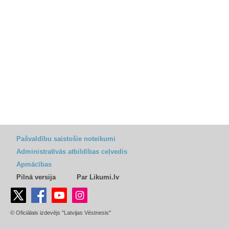
Pašvaldību saistošie noteikumi
Administratīvās atbildības ceļvedis
Apmācības
Pilnā versija
Par Likumi.lv
© Oficiālais izdevējs "Latvijas Vēstnesis"