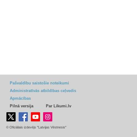
Pašvaldību saistošie noteikumi
Administratīvās atbildības ceļvedis
Apmācības
Pilnā versija
Par Likumi.lv
© Oficiālais izdevējs "Latvijas Vēstnesis"