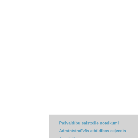
Pašvaldību saistošie noteikumi
Administratīvās atbildības ceļvedis