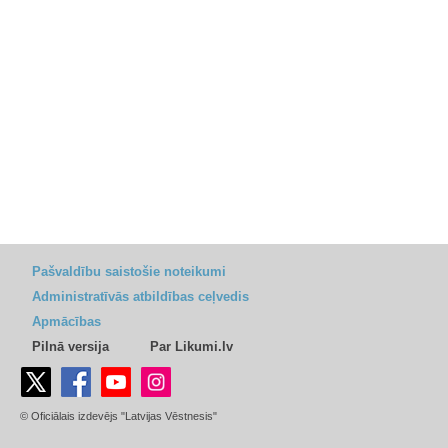
Pašvaldību saistošie noteikumi
Administratīvās atbildības ceļvedis
Apmācības
Pilnā versija
Par Likumi.lv
© Oficiālais izdevējs "Latvijas Vēstnesis"