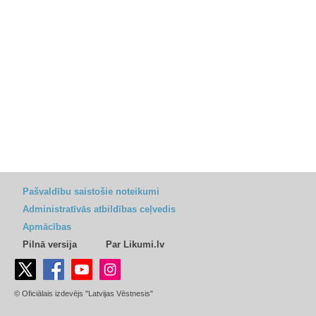
Pašvaldību saistošie noteikumi
Administratīvās atbildības ceļvedis
Apmācības
Pilnā versija
Par Likumi.lv
© Oficiālais izdevējs "Latvijas Vēstnesis"