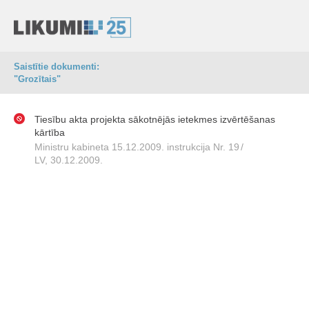
Saistītie dokumenti:
"Grozītais"
Tiesību akta projekta sākotnējās ietekmes izvērtēšanas
kārtība
Ministru kabineta 15.12.2009. instrukcija Nr. 19
/
LV, 30.12.2009.