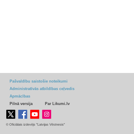
Pašvaldību saistošie noteikumi
Administratīvās atbildības ceļvedis
Apmācības
Pilnā versija
Par Likumi.lv
© Oficiālais izdevējs "Latvijas Vēstnesis"