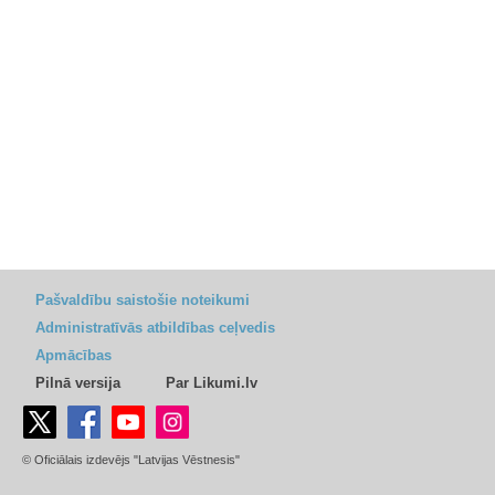
Pašvaldību saistošie noteikumi
Administratīvās atbildības ceļvedis
Apmācības
Pilnā versija
Par Likumi.lv
© Oficiālais izdevējs "Latvijas Vēstnesis"