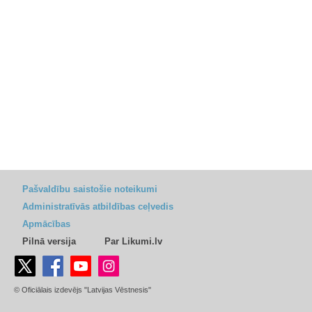
Pašvaldību saistošie noteikumi
Administratīvās atbildības ceļvedis
Apmācības
Pilnā versija
Par Likumi.lv
© Oficiālais izdevējs "Latvijas Vēstnesis"