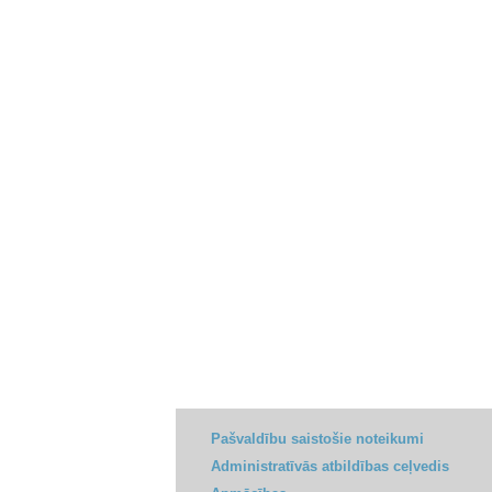
Pašvaldību saistošie noteikumi
Administratīvās atbildības ceļvedis