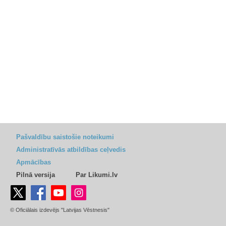
Pašvaldību saistošie noteikumi
Administratīvās atbildības ceļvedis
Apmācības
Pilnā versija
Par Likumi.lv
© Oficiālais izdevējs "Latvijas Vēstnesis"