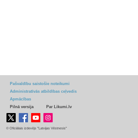
Pašvaldību saistošie noteikumi
Administratīvās atbildības ceļvedis
Apmācības
Pilnā versija
Par Likumi.lv
© Oficiālais izdevējs "Latvijas Vēstnesis"