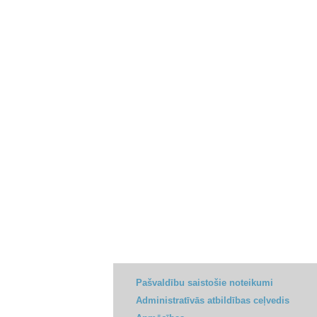
Pašvaldību saistošie noteikumi
Administratīvās atbildības ceļvedis