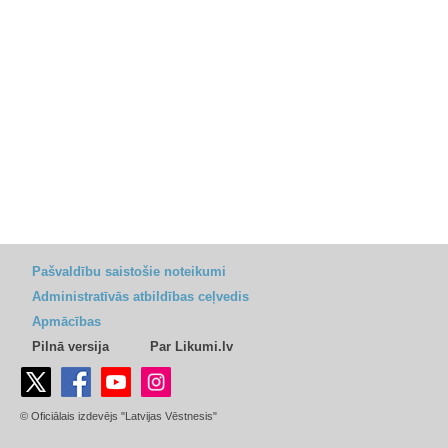
Pašvaldību saistošie noteikumi
Administratīvās atbildības ceļvedis
Apmācības
Pilnā versija
Par Likumi.lv
© Oficiālais izdevējs "Latvijas Vēstnesis"