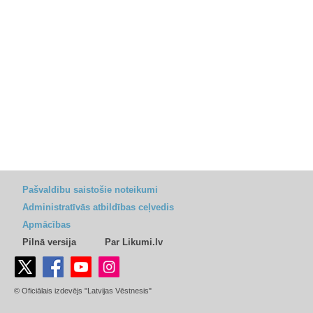
Pašvaldību saistošie noteikumi
Administratīvās atbildības ceļvedis
Apmācības
Pilnā versija
Par Likumi.lv
© Oficiālais izdevējs "Latvijas Vēstnesis"