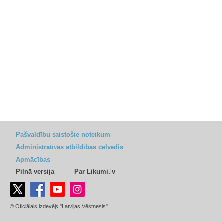
Pašvaldību saistošie noteikumi
Administratīvās atbildības ceļvedis
Apmācības
Pilnā versija
Par Likumi.lv
© Oficiālais izdevējs "Latvijas Vēstnesis"