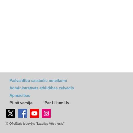
Pašvaldību saistošie noteikumi
Administratīvās atbildības ceļvedis
Apmācības
Pilnā versija
Par Likumi.lv
© Oficiālais izdevējs "Latvijas Vēstnesis"