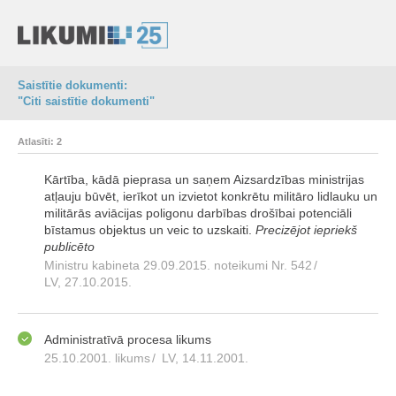
Saistītie dokumenti:
"Citi saistītie dokumenti"
Atlasīti: 2
Kārtība, kādā pieprasa un saņem Aizsardzības ministrijas
atļauju būvēt, ierīkot un izvietot konkrētu militāro lidlauku un
militārās aviācijas poligonu darbības drošībai potenciāli
bīstamus objektus un veic to uzskaiti.
Precizējot iepriekš
publicēto
Ministru kabineta 29.09.2015. noteikumi Nr. 542
/
LV, 27.10.2015.
Administratīvā procesa likums
25.10.2001. likums
/
LV, 14.11.2001.