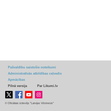
Pašvaldību saistošie noteikumi
Administratīvās atbildības ceļvedis
Apmācības
Pilnā versija
Par Likumi.lv
© Oficiālais izdevējs "Latvijas Vēstnesis"