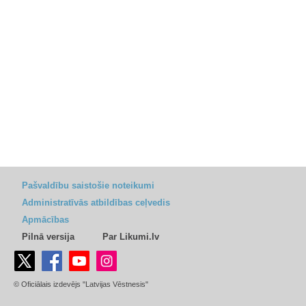
Pašvaldību saistošie noteikumi
Administratīvās atbildības ceļvedis
Apmācības
Pilnā versija
Par Likumi.lv
© Oficiālais izdevējs "Latvijas Vēstnesis"