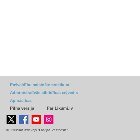
Pašvaldību saistošie noteikumi
Administratīvās atbildības ceļvedis
Apmācības
Pilnā versija
Par Likumi.lv
© Oficiālais izdevējs "Latvijas Vēstnesis"