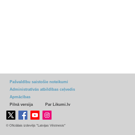
Pašvaldību saistošie noteikumi
Administratīvās atbildības ceļvedis
Apmācības
Pilnā versija
Par Likumi.lv
© Oficiālais izdevējs "Latvijas Vēstnesis"