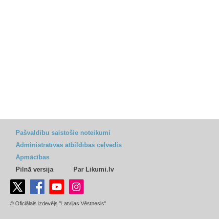
Pašvaldību saistošie noteikumi
Administratīvās atbildības ceļvedis
Apmācības
Pilnā versija
Par Likumi.lv
© Oficiālais izdevējs "Latvijas Vēstnesis"