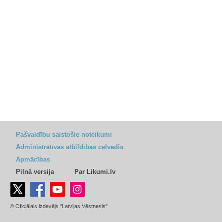
Pašvaldību saistošie noteikumi
Administratīvās atbildības ceļvedis
Apmācības
Pilnā versija
Par Likumi.lv
© Oficiālais izdevējs "Latvijas Vēstnesis"