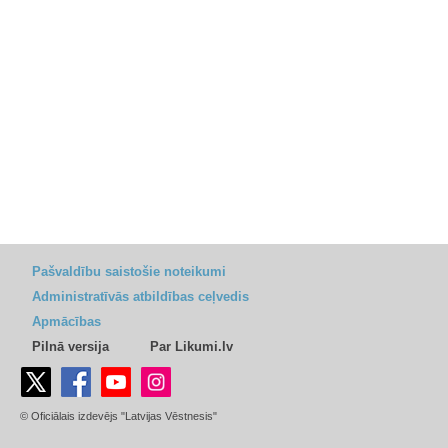
Pašvaldību saistošie noteikumi
Administratīvās atbildības ceļvedis
Apmācības
Pilnā versija
Par Likumi.lv
© Oficiālais izdevējs "Latvijas Vēstnesis"