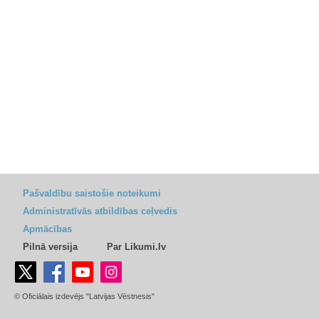
Pašvaldību saistošie noteikumi
Administratīvās atbildības ceļvedis
Apmācības
Pilnā versija
Par Likumi.lv
© Oficiālais izdevējs "Latvijas Vēstnesis"