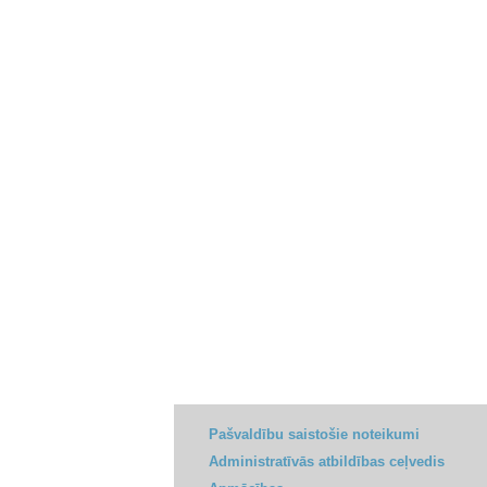
Pašvaldību saistošie noteikumi
Administratīvās atbildības ceļvedis