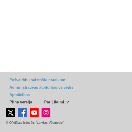
Pašvaldību saistošie noteikumi
Administratīvās atbildības ceļvedis
Apmācības
Pilnā versija
Par Likumi.lv
© Oficiālais izdevējs "Latvijas Vēstnesis"