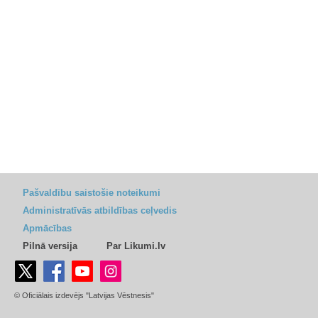
Pašvaldību saistošie noteikumi
Administratīvās atbildības ceļvedis
Apmācības
Pilnā versija
Par Likumi.lv
© Oficiālais izdevējs "Latvijas Vēstnesis"