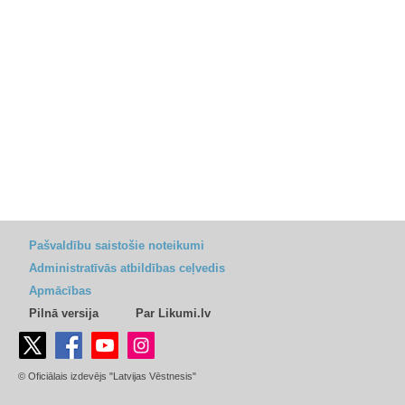
Pašvaldību saistošie noteikumi
Administratīvās atbildības ceļvedis
Apmācības
Pilnā versija
Par Likumi.lv
© Oficiālais izdevējs "Latvijas Vēstnesis"