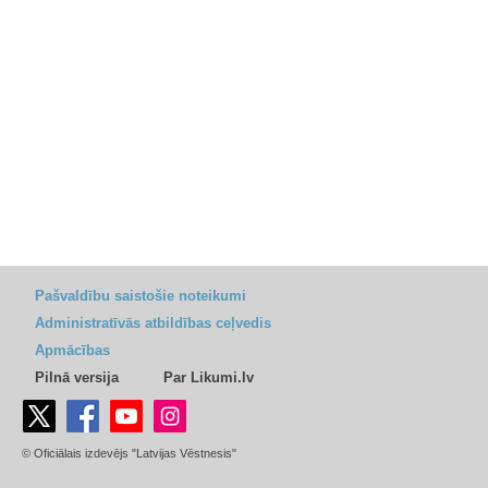
Pašvaldību saistošie noteikumi
Administratīvās atbildības ceļvedis
Apmācības
Pilnā versija
Par Likumi.lv
© Oficiālais izdevējs "Latvijas Vēstnesis"