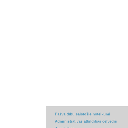
Pašvaldību saistošie noteikumi
Administratīvās atbildības ceļvedis