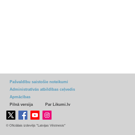
Pašvaldību saistošie noteikumi
Administratīvās atbildības ceļvedis
Apmācības
Pilnā versija
Par Likumi.lv
© Oficiālais izdevējs "Latvijas Vēstnesis"