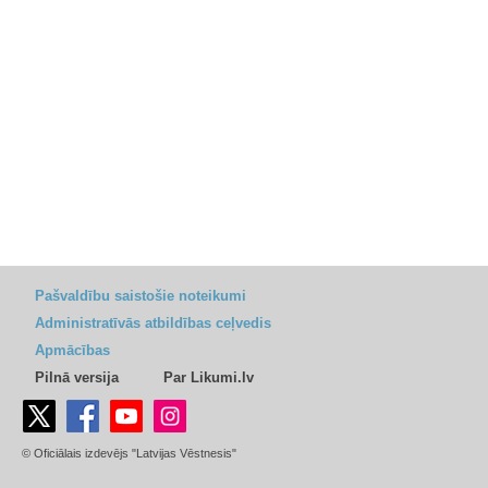
Pašvaldību saistošie noteikumi
Administratīvās atbildības ceļvedis
Apmācības
Pilnā versija
Par Likumi.lv
© Oficiālais izdevējs "Latvijas Vēstnesis"