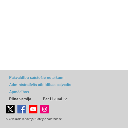
Pašvaldību saistošie noteikumi
Administratīvās atbildības ceļvedis
Apmācības
Pilnā versija
Par Likumi.lv
© Oficiālais izdevējs "Latvijas Vēstnesis"