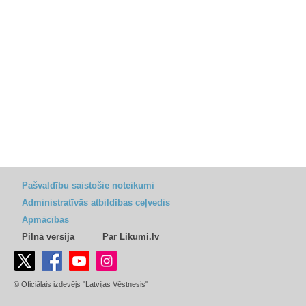
Pašvaldību saistošie noteikumi
Administratīvās atbildības ceļvedis
Apmācības
Pilnā versija
Par Likumi.lv
© Oficiālais izdevējs "Latvijas Vēstnesis"