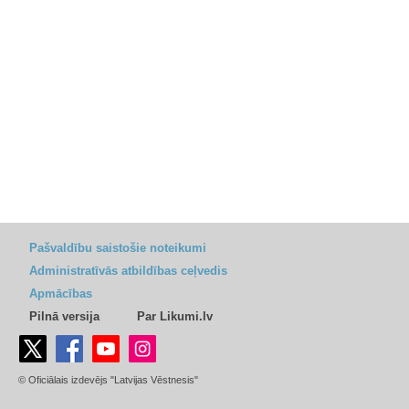
Pašvaldību saistošie noteikumi
Administratīvās atbildības ceļvedis
Apmācības
Pilnā versija
Par Likumi.lv
© Oficiālais izdevējs "Latvijas Vēstnesis"