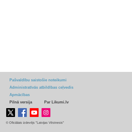
Pašvaldību saistošie noteikumi
Administratīvās atbildības ceļvedis
Apmācības
Pilnā versija
Par Likumi.lv
© Oficiālais izdevējs "Latvijas Vēstnesis"