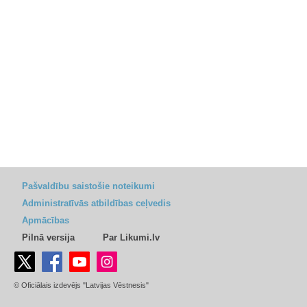
Pašvaldību saistošie noteikumi
Administratīvās atbildības ceļvedis
Apmācības
Pilnā versija
Par Likumi.lv
© Oficiālais izdevējs "Latvijas Vēstnesis"