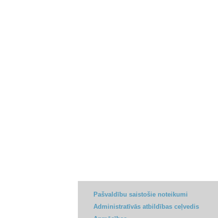
Pašvaldību saistošie noteikumi
Administratīvās atbildības ceļvedis