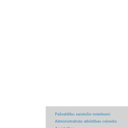
Pašvaldību saistošie noteikumi
Administratīvās atbildības ceļvedis