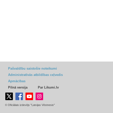
Pašvaldību saistošie noteikumi
Administratīvās atbildības ceļvedis
Apmācības
Pilnā versija
Par Likumi.lv
© Oficiālais izdevējs "Latvijas Vēstnesis"