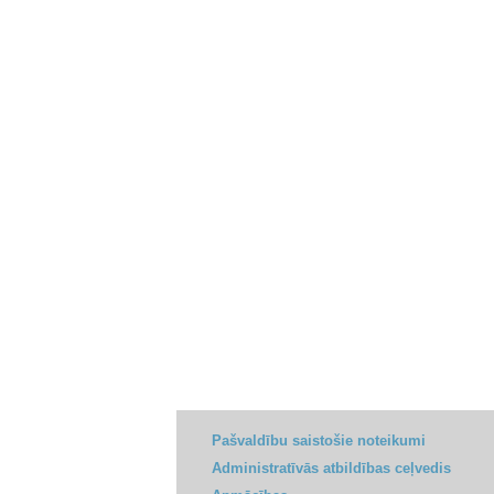
Pašvaldību saistošie noteikumi
Administratīvās atbildības ceļvedis