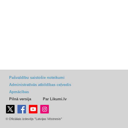
Pašvaldību saistošie noteikumi
Administratīvās atbildības ceļvedis
Apmācības
Pilnā versija
Par Likumi.lv
© Oficiālais izdevējs "Latvijas Vēstnesis"