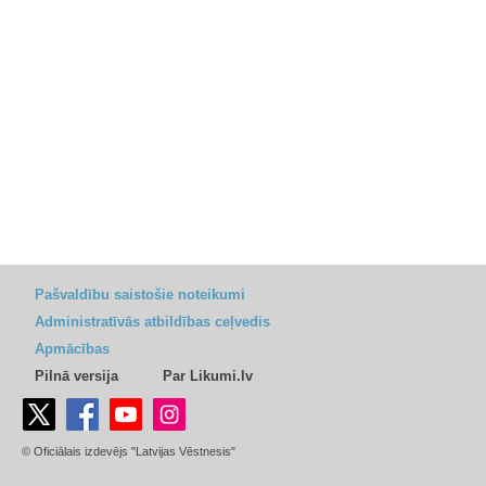
Pašvaldību saistošie noteikumi
Administratīvās atbildības ceļvedis
Apmācības
Pilnā versija
Par Likumi.lv
© Oficiālais izdevējs "Latvijas Vēstnesis"