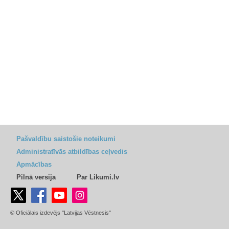
Pašvaldību saistošie noteikumi
Administratīvās atbildības ceļvedis
Apmācības
Pilnā versija
Par Likumi.lv
© Oficiālais izdevējs "Latvijas Vēstnesis"