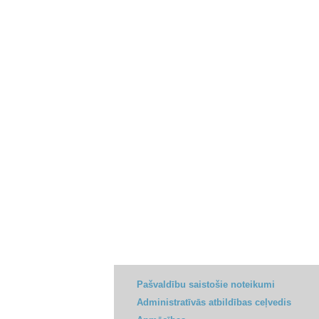
Pašvaldību saistošie noteikumi
Administratīvās atbildības ceļvedis